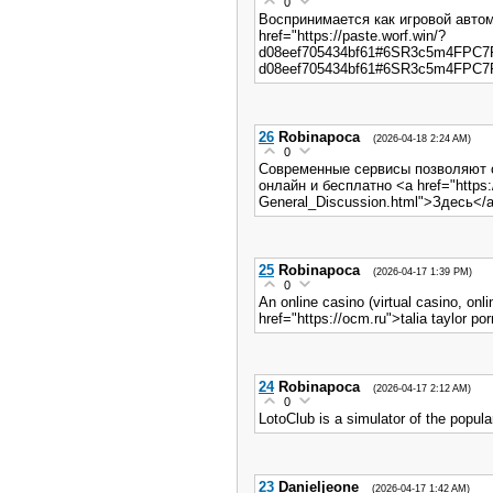
0
Воспринимается как игровой автом
href="https://paste.worf.win/?
d08eef705434bf61#6SR3c5m4FPC7P
d08eef705434bf61#6SR3c5m4FPC
26
Robinapoca
(2026-04-18 2:24 AM)
0
Современные сервисы позволяют 
онлайн и бесплатно <a href="https:
General_Discussion.html">Здесь</
25
Robinapoca
(2026-04-17 1:39 PM)
0
An online casino (virtual casino, onl
href="https://ocm.ru">talia taylor po
24
Robinapoca
(2026-04-17 2:12 AM)
0
LotoClub is a simulator of the popula
23
Danieljeone
(2026-04-17 1:42 AM)