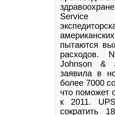
здравоохран
Service 
экспедито
американск
пытаются вы
расходов. 
Johnson & 
заявила в н
более 7000 с
что поможет 
к 2011. UP
сократить 1