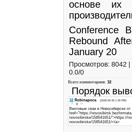
основе их 
производитель
Conference Bo
Rebound Afte
January 20
Просмотров
: 8042 |
0.0
/
0
Всего комментариев
:
32
Порядок выв
32
Robinapoca
(2026-04-30 1:26 PM)
0
Винтовые сваи в Новосибирске от
href="https://novosibirsk.bezformat
novosibirske/158541651/">https://no
novosibirske/158541651/</a>