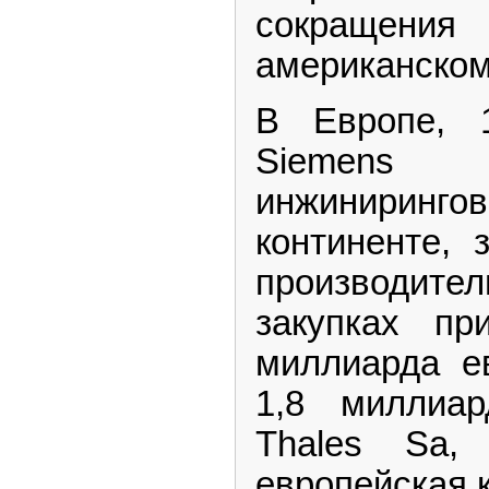
сокращен
американском
В Европе, 
Siemens
инжинирин
континенте, 
производите
закупках пр
миллиарда е
1,8 миллиар
Thales Sa,
европейская 