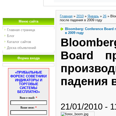
Главная
»
2010
»
Январь
»
26
» Blo
после падения в 2009 году
Меню сайта
Bloomberg: Conference Board
Главная страница
в 2009 году
Блог
Bloombe
Каталог сайтов
Доска объявлений
Board пр
Форма входа
производ
«ПРИБЫЛЬНЫЕ
ФОРЕКС СОВЕТНИКИ
падения в
ИНДИКАТОРЫ И
ТОРГОВЫЕ
СИСТЕМЫ
БЕСПЛАТНО»
Ваш e-mail:
*
21/01/2010 - 1
Ваше имя:
*