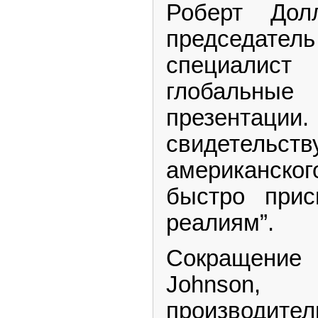
Роберт Долл
председател
специалис
глобальны
презентации.
свидетельс
американског
быстро прис
реалиям”.
Сокращени
Johnson, 
производ